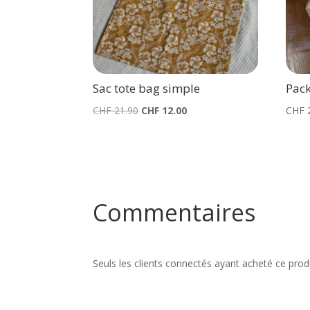
Sac tote bag simple
Pack
Le
Le
CHF
21.90
CHF
12.00
CHF
prix
prix
initial
actuel
était :
est :
CHF 21.90.
CHF 12.00.
Commentaires
Seuls les clients connectés ayant acheté ce produi