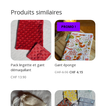
Produits similaires
PROMO !
Pack lingette et gant
Gant éponge
démaquillant
Le
Le
CHF
6.90
CHF
4.15
CHF
13.90
prix
prix
initial
actuel
était :
est :
CHF 6.90.
CHF 4.15.