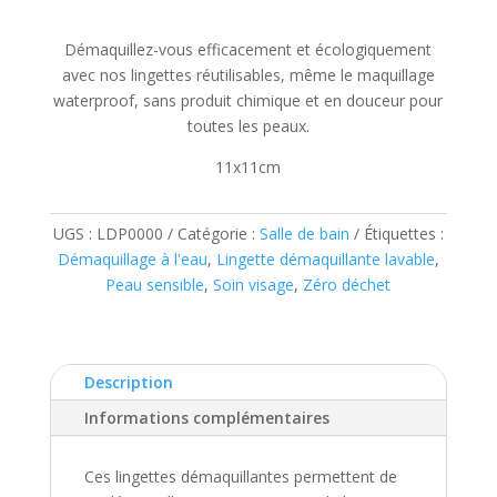
de
Démaquillez-vous efficacement et écologiquement
prix :
avec nos lingettes réutilisables, même le maquillage
CHF 2.
waterproof, sans produit chimique et en douceur pour
toutes les peaux.
à
11x11cm
CHF 5.
UGS :
LDP0000
Catégorie :
Salle de bain
Étiquettes :
Démaquillage à l'eau
,
Lingette démaquillante lavable
,
Peau sensible
,
Soin visage
,
Zéro déchet
Description
Informations complémentaires
Ces lingettes démaquillantes permettent de