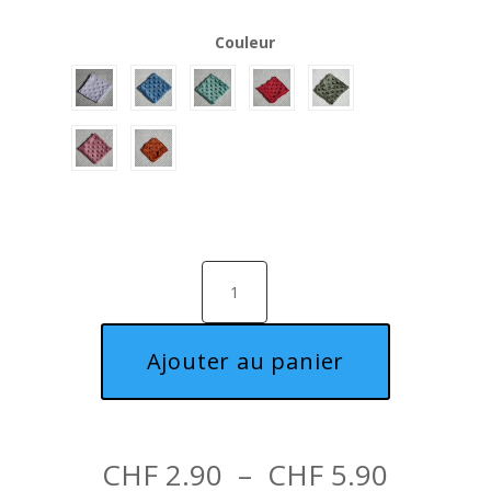
Couleur
quantité
de
Lingette
démaquillante
Ajouter au panier
Plage
CHF
2.90
–
CHF
5.90