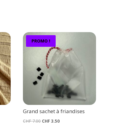
PROMO !
Grand sachet à friandises
Le
Le
CHF
7.00
CHF
3.50
prix
prix
initial
actuel