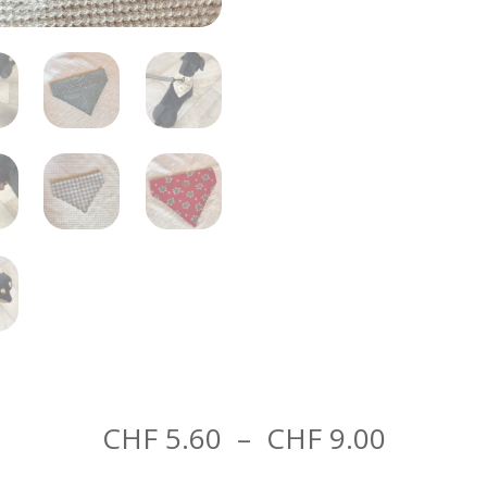
coton
Plage
CHF
5.60
–
CHF
9.00
de