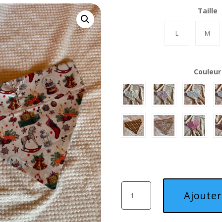
Taille
L
M
Couleur
quantité
Ajouter
de
Bandana
en