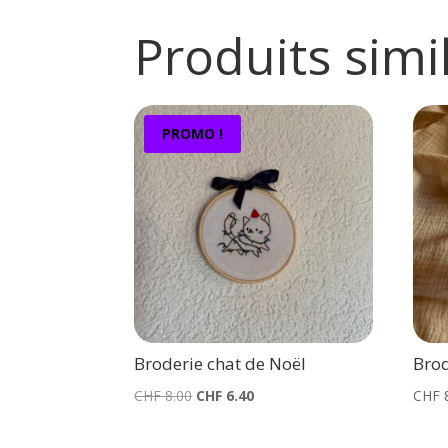
Produits simi
PROMO !
Broderie chat de Noël
Brod
Le
Le
CHF
8.00
CHF
6.40
CHF
prix
prix
initial
actuel