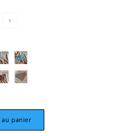
S
 au panier