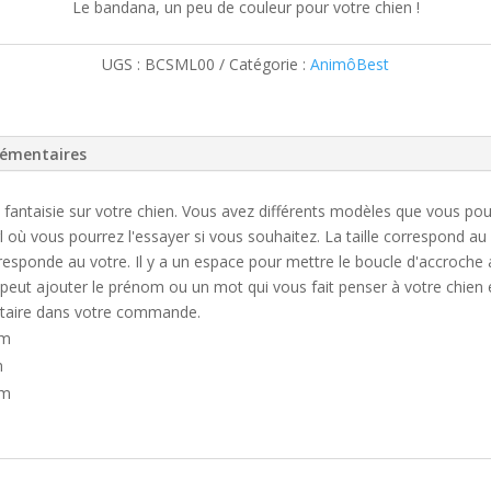
Le bandana, un peu de couleur pour votre chien !
prix :
CHF 5.
UGS :
BCSML00
Catégorie :
AnimôBest
à
CHF 9.
lémentaires
fantaisie sur votre chien. Vous avez différents modèles que vous pou
l où vous pourrez l'essayer si vous souhaitez. La taille correspond au
rresponde au votre. Il y a un espace pour mettre le boucle d'accroche 
n peut ajouter le prénom ou un mot qui vous fait penser à votre chien 
taire dans votre commande.
cm
m
cm